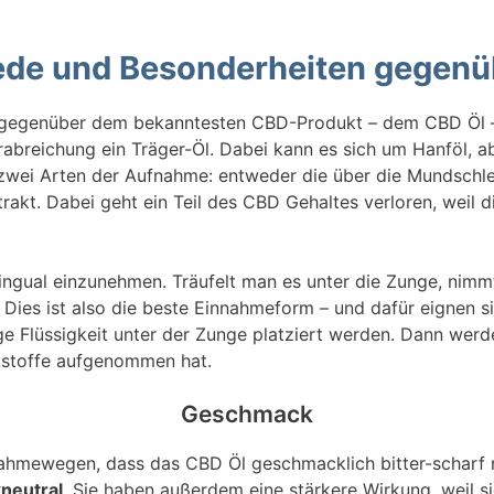
ede und Besonderheiten gegenü
gegenüber dem bekanntesten CBD-Produkt – dem CBD Öl –
erabreichung ein Träger-Öl. Dabei kann es sich um Hanföl, 
 zwei Arten der Aufnahme: entweder die über die Mundschl
t. Dabei geht ein Teil des CBD Gehaltes verloren, weil di
ingual einzunehmen. Träufelt man es unter die Zunge, nimm
Dies ist also die beste Einnahmeform – und dafür eignen si
e Flüssigkeit unter der Zunge platziert werden. Dann werde
rkstoffe aufgenommen hat.
Geschmack
nnahmewegen, dass das CBD Öl geschmacklich bitter-scharf
neutral
. Sie haben außerdem eine stärkere Wirkung, weil s