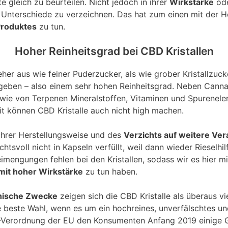
 gleich zu beurteilen. Nicht jedoch in ihrer
Wirkstärke
ode
 Unterschiede zu verzeichnen. Das hat zum einen mit der H
Produktes
zu tun.
Hoher Reinheitsgrad bei CBD Kristallen
her aus wie feiner Puderzucker, als wie grober Kristallzucker
eben – also einem sehr hohen Reinheitsgrad. Neben Cannab
wie von Terpenen Mineralstoffen, Vitaminen und Spurenele
t können CBD Kristalle auch nicht high machen.
 ihrer Herstellungsweise und des
Verzichts auf weitere Ver
htsvoll nicht in Kapseln verfüllt, weil dann wieder Rieselhi
mengungen fehlen bei den Kristallen, sodass wir es hier m
mit hoher Wirkstärke
zu tun haben.
nische Zwecke
zeigen sich die CBD Kristalle als überaus viel
die beste Wahl, wenn es um ein hochreines, unverfälschtes 
d“-Verordnung der EU den Konsumenten Anfang 2019 einige 