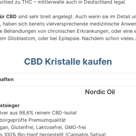
chied zu THC – mittlerweile auch in Deutschland legal.
für CBD
sind sehr breit angelegt. Auch wenn sie im Detail 
, haben sich bereits vielversprechende medizinische Anwend
ere Behandlungen von chronischen Erkrankungen, oder eine 
em Glioblastom, oder bei Epilepsie. Nachdem schon vieles
CBD Kristalle kaufen
haften
Nordic Oil
stsieger
lver aus 98,6% reinem CBD-Isolat
borgeprüfte Premiumqualität
gan, Glutenfrei, Laktosefrei, GMO-frei
s 100% Bio-Hanf hergestellt (Cannabis Sativa)