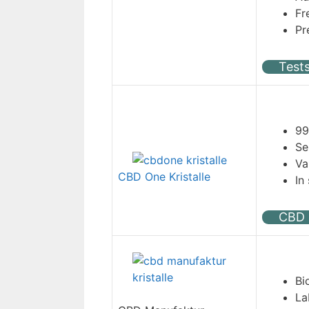
Fr
Pr
Tests
99
Se
Va
CBD One Kristalle
In
CBD O
Bi
La