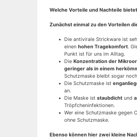
Welche Vorteile und Nachteile biet
Zunächst einmal zu den Vorteilen d
Die antivirale Strickware ist s
einen
hohen Tragekomfort
. Gl
Punkt ist für uns im Alltag.
Die
Konzentration der Mikroo
geringer als in einem herköm
Schutzmaske bleibt sogar noch
Die Schutzmaske ist
enganlie
an.
Die Maske ist
staubdicht
und
a
Tröpfcheninfektionen.
Wer eine Schutzmaske gegen Cor
ohne Schutzmaske.
Ebenso können hier zwei kleine Nac