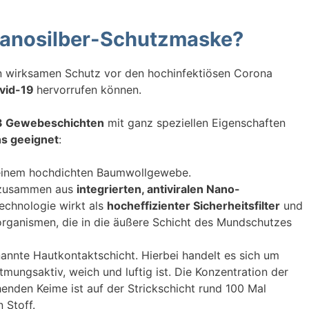
Nanosilber-Schutzmaske?
n wirksamen Schutz vor den hochinfektiösen Corona
vid-19
hervorrufen können.
3 Gewebeschichten
mit ganz speziellen Eigenschaften
ns geeignet
:
 einem hochdichten Baumwollgewebe.
h zusammen aus
integrierten, antiviralen Nano-
Technologie wirkt als
hocheffizienter Sicherheitsfilter
und
roorganismen, die in die äußere Schicht des Mundschutzes
nannte Hautkontaktschicht. Hierbei handelt es sich um
atmungsaktiv, weich und luftig ist. Die Konzentration der
enden Keime ist auf der Strickschicht rund 100 Mal
 Stoff.