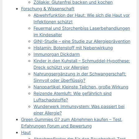
Zöliakie: Glutenfrei backen und kochen
Forschung & Wissenschaft
Abwehrfunktion der Haut: Wie sich die Haut vor
Infektionen schützt
Feuermal und Storchenbiss Laserbehandlungen
im Kindesalter
GINI-Studie – eine Studie zur Allergieprävention
Histamin: Botenstoff mit Nebenwirkung
Immunorgan Dickdarm
Kinder in den Kuhstall – Schmuddel-Hypothese:
Dreck schützt vor Allergien
Nahrungsergänzung in der Schwangerschaft:
Sinnvoll oder überflüssig?
Nanopartikel: Kleinste Teilchen, große Wirkung
Reizende Atemluft: Wie gefährlich sind
Luftschadstoffe?
Wunderwerk Immunsystem: Was passiert bei
einer Allergie?
Green Gummies G7 zum Abnehmen kaufen – Test,
Erfahrungen Forum und Bewertung
Haut
Abnehmpflaster dm für den Bauchnabel: Test,