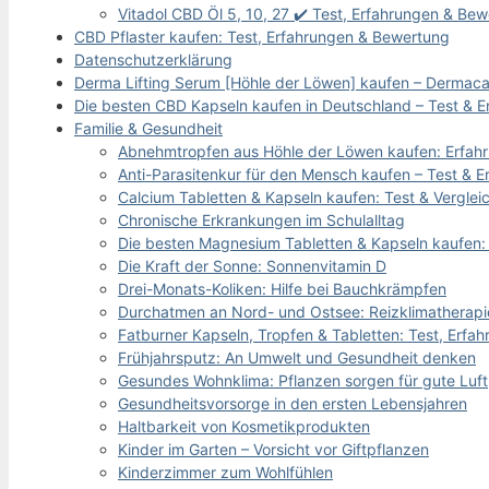
Vitadol CBD Öl 5, 10, 27 ✔️ Test, Erfahrungen & Be
CBD Pflaster kaufen: Test, Erfahrungen & Bewertung
Datenschutzerklärung
Derma Lifting Serum [Höhle der Löwen] kaufen – Dermaca
Die besten CBD Kapseln kaufen in Deutschland – Test & E
Familie & Gesundheit
Abnehmtropfen aus Höhle der Löwen kaufen: Erfahr
Anti-Parasitenkur für den Mensch kaufen – Test &
Calcium Tabletten & Kapseln kaufen: Test & Verglei
Chronische Erkrankungen im Schulalltag
Die besten Magnesium Tabletten & Kapseln kaufen: 
Die Kraft der Sonne: Sonnenvitamin D
Drei-Monats-Koliken: Hilfe bei Bauchkrämpfen
Durchatmen an Nord- und Ostsee: Reizklimatherapi
Fatburner Kapseln, Tropfen & Tabletten: Test, Erfa
Frühjahrsputz: An Umwelt und Gesundheit denken
Gesundes Wohnklima: Pflanzen sorgen für gute Luft
Gesundheitsvorsorge in den ersten Lebensjahren
Haltbarkeit von Kosmetikprodukten
Kinder im Garten – Vorsicht vor Giftpflanzen
Kinderzimmer zum Wohlfühlen