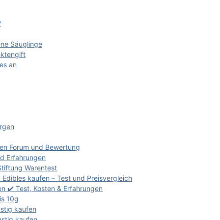
?
ene Säuglinge
ektengift
 es an
ergen
gen Forum und Bewertung
d Erfahrungen
tiftung Warentest
ibles kaufen – Test und Preisvergleich
 ✔️ Test, Kosten & Erfahrungen
is 10g
stig kaufen
stig kaufen