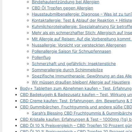
Bindehautentzündung bei Allergien
CBD Öl Tropfen gegen Allergien
Hausstaubmilbenallergie: Diagnose – Was ist zu tun
Kontaktallergie: Test & Ablauf der Reaktion + Hitliste
Kuhmilchproteinallergie: Spezialnahrung für betroff
Mehr als ein schmerzhafter Stich: Allergisch auf Ins
Mit Allergie auf Reisen: Auf die Vorbereitung kommt
Nussallergie: Vorsicht vor versteckten Allergenen
Pollenallergie Saison für Schnupfennasen
Pollenflug
Schmerzhaft und gefährlich: Insektenstiche
Sommerallergie durch Schimmelpilze
Spezifische Immuntherapie: Gewöhnung an das All
Wir müssen draußen bleiben! Allergie auf Haustiere
Body+ Tabletten zum Abnehmen kaufen – Test, Erfahrun
CBD Badekugeln & Badezusatz kaufen – Test, Wirkung un
CBD Creme kaufen: Test, Erfahrungen, dm, Bewertung & S
CBD Gummibärchen, Fruchtgummis und andere süße CBD Ed
Sarah’s Blessing CBD Fruchtgummis & Gummibärchen
CBD Kristalle kaufen: Erfahrungen & Test – 1000mg (1g) b
CBD Öl 10 % Preisvergleich – CBD Tropfen 10 Prozent gün
CBD Öl 20 % Preisvergleich – CBD Tropfen 20 Prozent gün