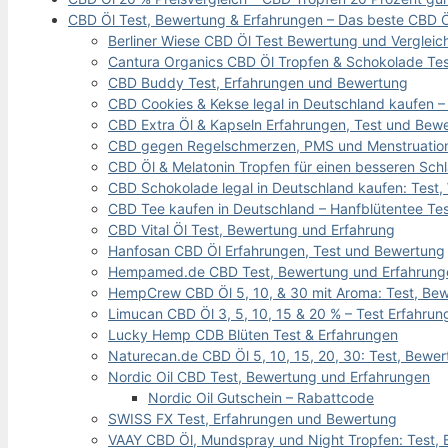
CBD Öl Test, Bewertung & Erfahrungen – Das beste CBD Ö
Berliner Wiese CBD Öl Test Bewertung und Vergleic
Cantura Organics CBD Öl Tropfen & Schokolade Te
CBD Buddy Test, Erfahrungen und Bewertung
CBD Cookies & Kekse legal in Deutschland kaufen –
CBD Extra Öl & Kapseln Erfahrungen, Test und Bew
CBD gegen Regelschmerzen, PMS und Menstruati
CBD Öl & Melatonin Tropfen für einen besseren Schl
CBD Schokolade legal in Deutschland kaufen: Test,
CBD Tee kaufen in Deutschland – Hanfblütentee Tes
CBD Vital Öl Test, Bewertung und Erfahrung
Hanfosan CBD Öl Erfahrungen, Test und Bewertung
Hempamed.de CBD Test, Bewertung und Erfahrung
HempCrew CBD Öl 5, 10, & 30 mit Aroma: Test, Be
Limucan CBD Öl 3, 5, 10, 15 & 20 % – Test Erfahru
Lucky Hemp CDB Blüten Test & Erfahrungen
Naturecan.de CBD Öl 5, 10, 15, 20, 30: Test, Bewe
Nordic Oil CBD Test, Bewertung und Erfahrungen
Nordic Oil Gutschein – Rabattcode
SWISS FX Test, Erfahrungen und Bewertung
VAAY CBD Öl, Mundspray und Night Tropfen: Test,