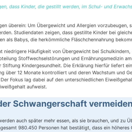
en, dass Kinder, die gestillt werden, im Schul- und Erwach
gen überein: Um Übergewicht und Allergien vorzubeugen, so
erden. Studiendaten zeigen, dass gestillte Kinder bei gle
gen als Babys, die herkömmliche Fläschchennahrung bekom
 niedrigere Häufigkeit von Übergewicht bei Schulkindern, d
r Abteilung Stoffwechselstörungen und Ernährungsmedizin a
Stiftung Kindergesundheit. Die Erklärung hierfür liefert ei
ng über 12 Monate kontrolliert und deren Wachstum und 
er Fokus lag dabei auf den unterschiedlichen Eiweißgehal
iweißgehalt aufweist.
 der Schwangerschaft vermeide
 werden auch später mehr essen, als sie brauchen, und zu Ü
insgesamt 980.450 Personen hat bestätigt, dass ein höheres