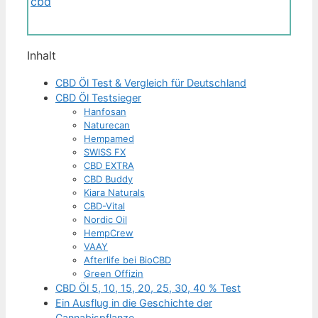
Inhalt
CBD Öl Test & Vergleich für Deutschland
CBD Öl Testsieger
Hanfosan
Naturecan
Hempamed
SWISS FX
CBD EXTRA
CBD Buddy
Kiara Naturals
CBD-Vital
Nordic Oil
HempCrew
VAAY
Afterlife bei BioCBD
Green Offizin
CBD Öl 5, 10, 15, 20, 25, 30, 40 % Test
Ein Ausflug in die Geschichte der
Cannabispflanze