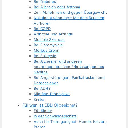
Bei Diabetes
Bei Allergien oder Asthma
Zum Abnehmen und gegen Übergewicht
Nikotinentwöhnung – Mit dem Rauchen
Aufhören
Bei COPD
Arthrose und Arthritis
Multiple Sklerose
Bei Fibromyalgie
Morbus Crohn
Bei Epilepsie
Bei Alzheimer und anderen
neurodegenerativen Erkrankungen des
Gehirns
Bei Angststörungen, Panikattacken und
Depressionen
Bei ADHS
Migräne-Prophylaxe
Krebs
Für wen ist CBD Öl geeignet?
Für Kinder
In der Schwangerschaft
Auch für Tiere geeignet: Hunde, Katzen,
Pferde