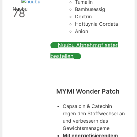
Tumalin
Nuubu
Bambusessig
78
Dextrin
Hottuynia Cordata
Anion
Nuubu Abnehmpflaster
bestellen
MYMI Wonder Patch
Capsaicin & Catechin
regen den Stoffwechsel an
und verbessern das
Gewichtsmanageme
Mit energetisierendem