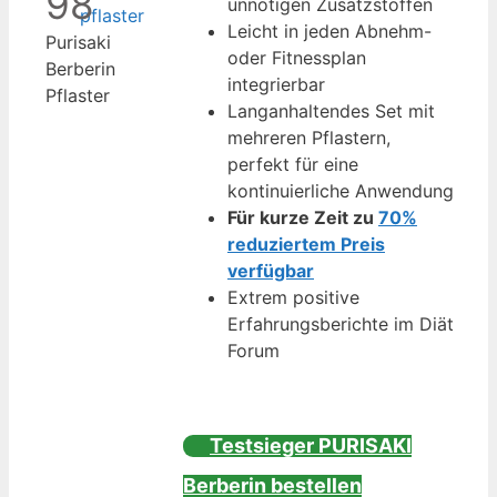
98
unnötigen Zusatzstoffen
Leicht in jeden Abnehm-
Purisaki
oder Fitnessplan
Berberin
integrierbar
Pflaster
Langanhaltendes Set mit
mehreren Pflastern,
perfekt für eine
kontinuierliche Anwendung
Für kurze Zeit zu
70%
reduziertem Preis
verfügbar
Extrem positive
Erfahrungsberichte im Diät
Forum
Testsieger PURISAKI
Berberin bestellen