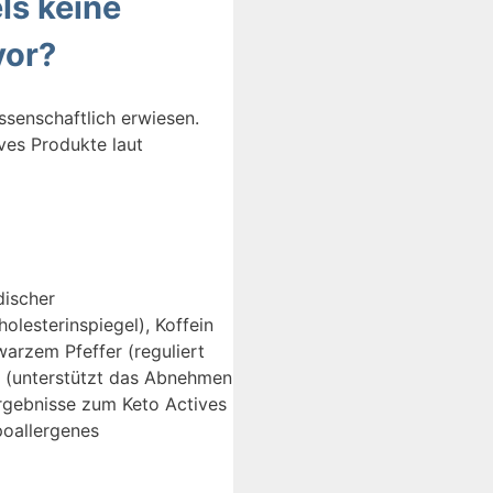
ls keine
vor?
senschaftlich erwiesen.
ves Produkte laut
discher
lesterinspiegel), Koffein
arzem Pfeffer (reguliert
ka (unterstützt das Abnehmen
Ergebnisse zum Keto Actives
poallergenes