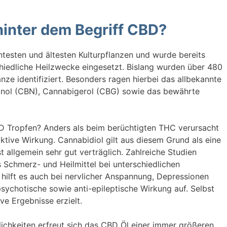
hinter dem Begriff CBD?
nntesten und ältesten Kulturpflanzen und wurde bereits
hiedliche Heilzwecke eingesetzt. Bislang wurden über 480
anze identifiziert. Besonders ragen hierbei das allbekannte
inol (CBN), Cannabigerol (CBG) sowie das bewährte
D Tropfen? Anders als beim berüchtigten THC verursacht
ive Wirkung. Cannabidiol gilt aus diesem Grund als eine
 allgemein sehr gut verträglich. Zahlreiche Studien
 Schmerz- und Heilmittel bei unterschiedlichen
 hilft es auch bei nervlicher Anspannung, Depressionen
psychotische sowie anti-epileptische Wirkung auf. Selbst
ve Ergebnisse erzielt.
lichkeiten erfreut sich das CBD Öl einer immer größeren