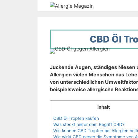
Zum
Inhalt
springen
CBD Öl Tro
Juckende Augen, ständiges Niesen u
Allergien vielen Menschen das Leben
von unterschiedlichen Umweltfakto
beispielsweise allergische Reaktione
Inhalt
CBD Öl Tropfen kaufen
Was steckt hinter dem Begriff CBD?
Wie können CBD Tropfen bei Allergien helf
Wie wirkt CBD gegen die Symptome von Al